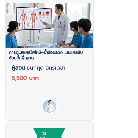
การดูแลแผลไฟไหม้–น้ำร้อนลวก และแผลซับ
ซ้อนขั้นพื้นฐาน
ผู้สอน
ธนกฤต อัครเดชา
5,500 บาท
12