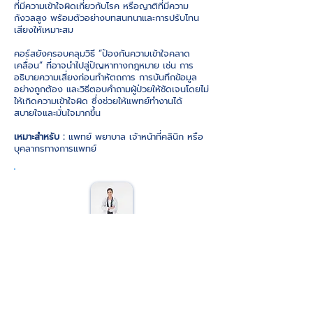
ที่มีความเข้าใจผิดเกี่ยวกับโรค หรือญาติที่มีความ
กังวลสูง พร้อมตัวอย่างบทสนทนาและการปรับโทน
เสียงให้เหมาะสม
คอร์สยังครอบคลุมวิธี “ป้องกันความเข้าใจคลาด
เคลื่อน” ที่อาจนำไปสู่ปัญหาทางกฎหมาย เช่น การ
อธิบายความเสี่ยงก่อนทำหัตถการ การบันทึกข้อมูล
อย่างถูกต้อง และวิธีตอบคำถามผู้ป่วยให้ชัดเจนโดยไม่
ให้เกิดความเข้าใจผิด ซึ่งช่วยให้แพทย์ทำงานได้
สบายใจและมั่นใจมากขึ้น
เหมาะสำหรับ :
แพทย์ พยาบาล เจ้าหน้าที่คลินิก หรือ
บุคลากรทางการแพทย์
ผู้สอน
ปาริชาติ รัตนกูล
เรียนทั้งหมด 5 ชั่วโมง รูปแบบเรียน
Online
ราคา:
2,900 บาท