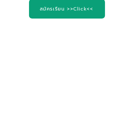
สมัครเรียน >>Click<<
่อสอบถาม Tel. 093-424-1559
ebook : Med hub go